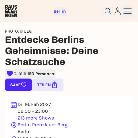
Berlin
PHOTO: © UEG
Entdecke Berlins
Geheimnisse: Deine
Schatzsuche
Gefällt
150 Personen
Sign up for free and get started
SAVE
TEILEN
right away
To like events, follow pages, or participate in
lotteries, you need a free Rausgegangen account.
Di, 16. Feb 2027
09:00 - 23:00
REGISTER FOR FREE NOW
213 more Shows
You already have an account?
Log in now
Berlin Prenzlauer Berg
Berlin