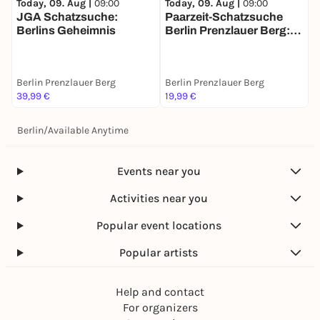
Today, 09. Aug |
09:00
Today, 09. Aug |
09:00
T
JGA Schatzsuche:
Paarzeit-Schatzsuche
E
Berlins Geheimnis
Berlin Prenzlauer Berg:
G
Ihr zwei. Eine Stadt. Eine
S
Mission.
Berlin Prenzlauer Berg
Berlin Prenzlauer Berg
B
39,99 €
19,99 €
1
Berlin
/
Available Anytime
Events near you
Activities near you
Popular event locations
Popular artists
Help and contact
For organizers