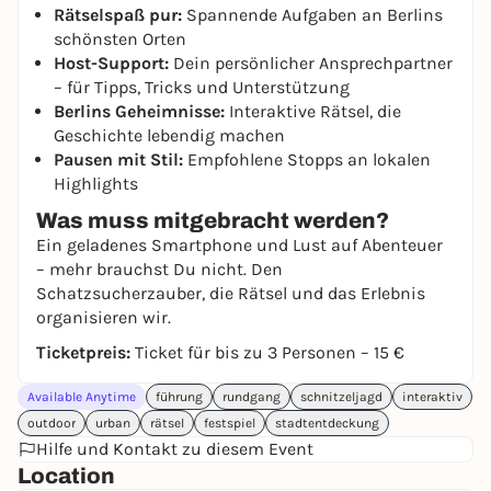
Rätselspaß pur:
Spannende Aufgaben an Berlins
schönsten Orten
Host-Support:
Dein persönlicher Ansprechpartner
– für Tipps, Tricks und Unterstützung
Berlins Geheimnisse:
Interaktive Rätsel, die
Geschichte lebendig machen
Pausen mit Stil:
Empfohlene Stopps an lokalen
Highlights
Was muss mitgebracht werden?
Ein geladenes Smartphone und Lust auf Abenteuer
– mehr brauchst Du nicht. Den
Schatzsucherzauber, die Rätsel und das Erlebnis
organisieren wir.
Ticketpreis:
Ticket für bis zu 3 Personen – 15 €
Available Anytime
führung
rundgang
schnitzeljagd
interaktiv
outdoor
urban
rätsel
festspiel
stadtentdeckung
Hilfe und Kontakt zu diesem Event
Location