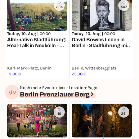
294
407
Today, 10. Aug |
00:00
Today, 10. Aug |
00:00
T
Alternative Stadtführung:
David Bowies Leben in
F
Real-Talk in Neukölln –
Berlin - Stadtführung mit
d
Nachhaltigkeit &
deinem Smartphone
S
Kiezleben
a
Karl-Marx-Platz, Berlin
Berlin, Wittenbergplatz
B
18,00 €
25,00 €
1
Noch mehr Events dieser Location-Page
Berlin Prenzlauer Berg
16
241