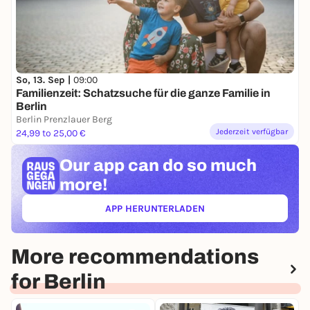
So, 13. Sep |
09:00
Familienzeit: Schatzsuche für die ganze Familie in
Berlin
Berlin Prenzlauer Berg
Jederzeit verfügbar
24,99 to 25,00 €
Our app can
do so much
more!
APP HERUNTERLADEN
(ÖFFNET IN NEUEM TAB)
More recommendations
for Berlin