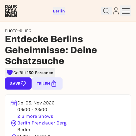
Berlin
PHOTO: © UEG
Entdecke Berlins
Geheimnisse: Deine
Schatzsuche
Gefällt
150 Personen
Sign up for free and get started
SAVE
TEILEN
right away
To like events, follow pages, or participate in
lotteries, you need a free Rausgegangen account.
Do, 05. Nov 2026
09:00 - 23:00
REGISTER FOR FREE NOW
213 more Shows
You already have an account?
Log in now
Berlin Prenzlauer Berg
Berlin