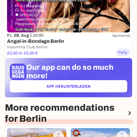
Fr, 28. Aug |
22:00
Sponsored
Angel-in-Bondage Berlin
Insomnia Club Berlin
Party
22,00 to 25,00 €
Our app can
do so much
more!
APP HERUNTERLADEN
(ÖFFNET IN NEUEM TAB)
More recommendations
for Berlin