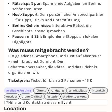
Rätselspaß pur:
Spannende Aufgaben an Berlins
schönsten Orten
Host-Support:
Dein persönlicher Ansprechpartner
– für Tipps, Tricks und Unterstützung
Berlins Geheimnisse:
Interaktive Rätsel, die
Geschichte lebendig machen
Pausen mit Stil:
Empfohlene Stopps an lokalen
Highlights
Was muss mitgebracht werden?
Ein geladenes Smartphone und Lust auf Abenteuer
– mehr brauchst Du nicht. Den
Schatzsucherzauber, die Rätsel und das Erlebnis
organisieren wir.
Ticketpreis:
Ticket für bis zu 3 Personen – 15 €
Available Anytime
führung
rundgang
schnitzeljagd
interaktiv
outdoor
urban
rätsel
festspiel
stadtentdeckung
Hilfe und Kontakt zu diesem Event
Location