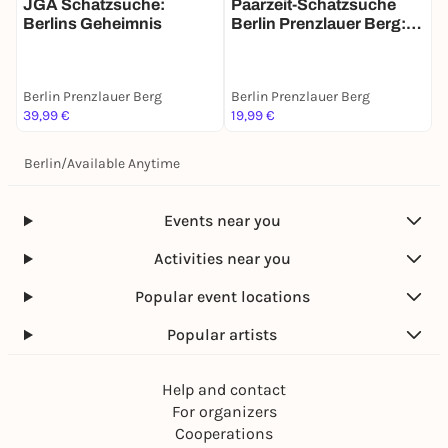
JGA Schatzsuche:
Paarzeit-Schatzsuche
E
Berlins Geheimnis
Berlin Prenzlauer Berg:
G
Ihr zwei. Eine Stadt. Eine
S
Mission.
Berlin Prenzlauer Berg
Berlin Prenzlauer Berg
B
39,99 €
19,99 €
1
Berlin
/
Available Anytime
Events near you
Activities near you
Popular event locations
Popular artists
Help and contact
For organizers
Cooperations