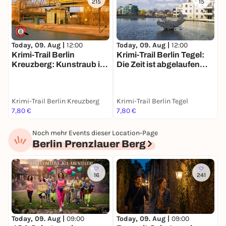
215
15
Today, 09. Aug |
12:00
Today, 09. Aug |
12:00
T
Krimi-Trail Berlin
Krimi-Trail Berlin Tegel:
B
Kreuzberg: Kunstraub im
Die Zeit ist abgelaufen…
G
Gleisdreieck
S
&
Krimi-Trail Berlin Kreuzberg
Krimi-Trail Berlin Tegel
I
7,80 €
7,80 €
7
Noch mehr Events dieser Location-Page
Berlin Prenzlauer Berg
16
241
Today, 09. Aug |
09:00
Today, 09. Aug |
09:00
T