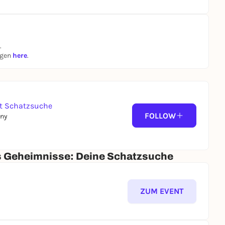
.
ngen
here
.
it Schatzsuche
FOLLOW
any
ns Geheimnisse: Deine Schatzsuche
ZUM EVENT