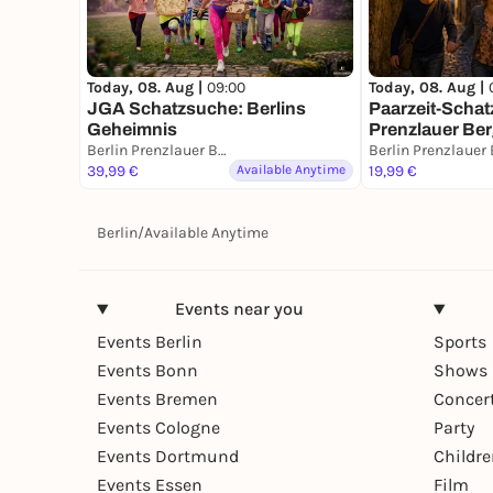
Today, 08. Aug |
09:00
Today, 08. Aug |
JGA Schatzsuche: Berlins
Paarzeit-Schat
Geheimnis
Prenzlauer Berg
Berlin Prenzlauer Berg
Stadt. Eine Mis
39,99 €
Available Anytime
19,99 €
Berlin
/
Available Anytime
Events near you
Events Berlin
Sports
Events Bonn
Shows 
Events Bremen
Concer
Events Cologne
Party
Events Dortmund
Childr
Events Essen
Film