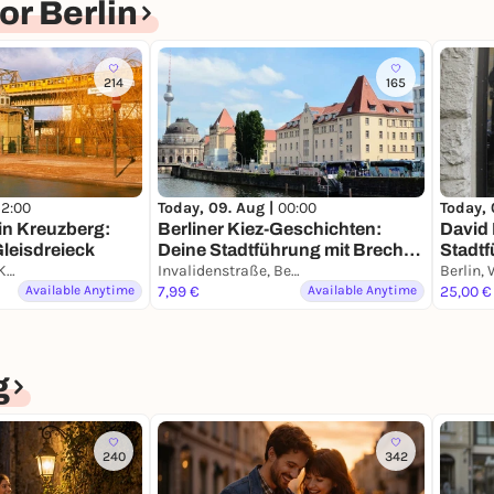
r Berlin
214
165
12:00
Today, 09. Aug |
00:00
Today, 
lin Kreuzberg:
Berliner Kiez-Geschichten:
David 
leisdreieck
Deine Stadtführung mit Brecht
Stadtf
Krimi-Trail Berlin Kreuzberg
& Biermann
Invalidenstraße, Berlin
Smart
Available Anytime
7,99 €
Available Anytime
25,00 €
g
240
342