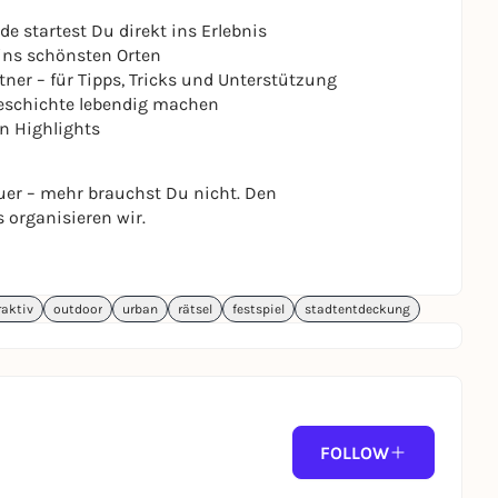
 startest Du direkt ins Erlebnis
ns schönsten Orten
ner – für Tipps, Tricks und Unterstützung
 Geschichte lebendig machen
n Highlights
er – mehr brauchst Du nicht. Den
 organisieren wir.
raktiv
outdoor
urban
rätsel
festspiel
stadtentdeckung
FOLLOW