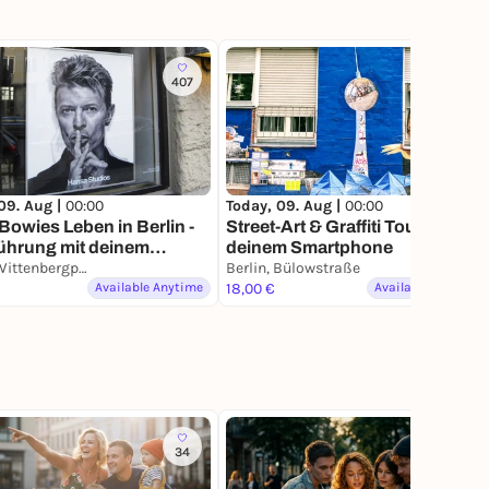
407
422
09. Aug |
00:00
Today, 09. Aug |
00:00
Bowies Leben in Berlin -
Street-Art & Graffiti Tour mit
ührung mit deinem
deinem Smartphone
phone
Berlin, Wittenbergplatz
Berlin, Bülowstraße
Available Anytime
18,00 €
Available Anytime
34
149