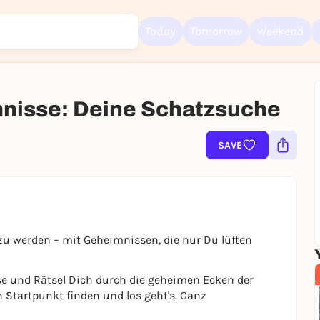
Today
Tomorrow
Weekend
mnisse: Deine Schatzsuche
SAVE
Sign up for free and get started right away
To like events, follow pages, or participate in lotteries, you need a fre
Rausgegangen account.
REGISTER FOR FREE NOW
You already have an account?
Log in now
t zu werden – mit Geheimnissen, die nur Du lüften
se und Rätsel Dich durch die geheimen Ecken der
n Startpunkt finden und los geht's. Ganz