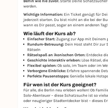
Berlin wie nie zuvor.
Starte Deine Schatzsucher-
werden.
Wichtige Information:
Ein Ticket genügt für De
jederzeit starten. Du bist nicht an die bei der
wann es Dir passt, sogar an einem anderen Tag!
Wie läuft der Kurs ab?
Einfacher Start:
Zugang zur App mit Deinem 
Rundum-Betreuung:
Dein Host steht Dir zur S
Rätseln
Rätselspaß an ikonischen Orten:
Entdecke die
Geschichte interaktiv erleben:
Löse Rätsel, d
Flexibel spielen:
Ob solo, im Team oder im We
Verborgene Einblicke:
Erfahre spannende Deta
Perfekte Pausenstopps:
Genieße lokale Hotsp
Für wen ist der Kurs geeignet?
Für alle, die Berlin neu erleben wollen! Ob Fam
Solo-Abenteuer – diese Schatzsuche ist so vielse
oder neugieriger Stadtentdecker bist – dieses E