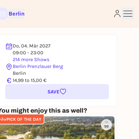
Berlin
Do, 04. Mär 2027
09:00 - 23:00
214 more Shows
Berlin Prenzlauer Berg
Berlin
e
€
14,99 to 15,00 €
SAVE
You might enjoy this as well?
PICK OF THE DAY
99