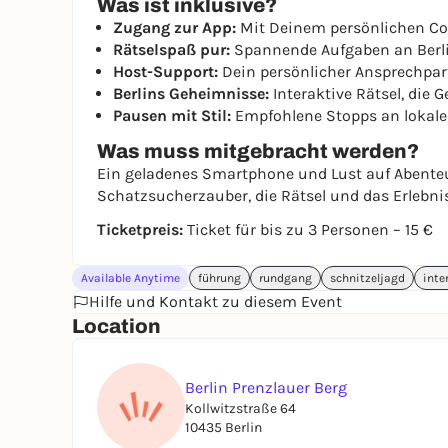
Was ist inklusive?
Zugang zur App:
Mit Deinem persönlichen Code
Rätselspaß pur:
Spannende Aufgaben an Berli
Host-Support:
Dein persönlicher Ansprechpart
Berlins Geheimnisse:
Interaktive Rätsel, die
Pausen mit Stil:
Empfohlene Stopps an lokale
Was muss mitgebracht werden?
Ein geladenes Smartphone und Lust auf Abenteu
Schatzsucherzauber, die Rätsel und das Erlebnis
Ticketpreis:
Ticket für bis zu 3 Personen – 15 €
Available Anytime
führung
rundgang
schnitzeljagd
inte
Hilfe und Kontakt zu diesem Event
Location
Berlin Prenzlauer Berg
Kollwitzstraße 64
10435 Berlin