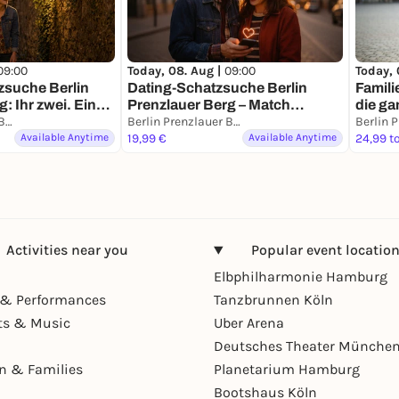
09:00
Today, 08. Aug |
09:00
Today, 
zsuche Berlin
Dating-Schatzsuche Berlin
Famili
: Ihr zwei. Eine
Prenzlauer Berg – Match
die ga
sion.
Berlin Prenzlauer Berg
Mission für 2
Berlin Prenzlauer Berg
Available Anytime
19,99 €
Available Anytime
24,99 t
Activities near you
Popular event locatio
Elbphilharmonie Hamburg
& Performances
Tanzbrunnen Köln
ts & Music
Uber Arena
Deutsches Theater Münche
en & Families
Planetarium Hamburg
Bootshaus Köln