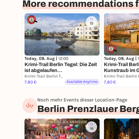
More recommendations fo
15
Today, 08. Aug |
12:00
Today, 08. Aug |
Krimi-Trail Berlin Tegel: Die Zeit
Krimi-Trail Ber
ist abgelaufen…
Kunstraub im G
Krimi-Trail Berlin Tegel
7,80 €
Available Anytime
7,80 €
Noch mehr Events dieser Location-Page
Berlin Prenzlauer Ber
16