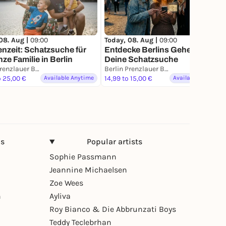
08. Aug |
09:00
Today, 08. Aug |
09:00
enzeit: Schatzsuche für
Entdecke Berlins Geheimnisse:
nze Familie in Berlin
Deine Schatzsuche
Berlin Prenzlauer Berg
Berlin Prenzlauer Berg
o 25,00 €
Available Anytime
14,99 to 15,00 €
Available Anytime
ns
Popular artists
Sophie Passmann
Jeannine Michaelsen
Zoe Wees
n
Ayliva
Roy Bianco & Die Abbrunzati Boys
Teddy Teclebrhan