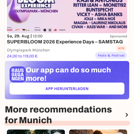
Sa, 29. Aug |
12:00
Sponsored
SUPERBLOOM 2026 Experience Days – SAMSTAG
WIN
Olympiapark München
Feste & Festival
24,00 to 119,00 €
Our app can
do so much
more!
APP HERUNTERLADEN
(ÖFFNET IN NEUEM TAB)
More recommendations
for Munich