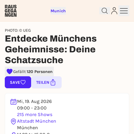
Munich
PHOTO: © UEG
Entdecke Münchens
Geheimnisse: Deine
Schatzsuche
Gefällt
120 Personen
Sign up for free and get started
SAVE
TEILEN
right away
To like events, follow pages, or participate in
lotteries, you need a free Rausgegangen account.
Mi, 19. Aug 2026
09:00 - 23:00
REGISTER FOR FREE NOW
215 more Shows
You already have an account?
Log in now
Altstadt München
München