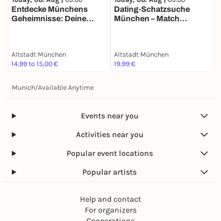
Entdecke Münchens
Dating-Schatzsuche
J
Geheimnisse: Deine
München – Match
Schatzsuche
Mission für 2
Altstadt München
Altstadt München
A
14,99 to 15,00 €
19,99 €
3
Munich
/
Available Anytime
Events near you
Activities near you
Popular event locations
Popular artists
Help and contact
For organizers
Cooperations