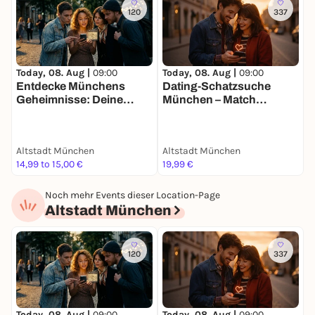
120
337
Today, 08. Aug |
09:00
Today, 08. Aug |
09:00
T
Entdecke Münchens
Dating-Schatzsuche
Geheimnisse: Deine
München – Match
C
Schatzsuche
Mission für 2
Altstadt München
Altstadt München
B
14,99 to 15,00 €
19,99 €
2
Noch mehr Events dieser Location-Page
Altstadt München
120
337
Today, 08. Aug |
09:00
Today, 08. Aug |
09:00
T