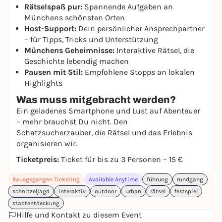
Rätselspaß pur:
Spannende Aufgaben an
Münchens schönsten Orten
Host-Support:
Dein persönlicher Ansprechpartner
– für Tipps, Tricks und Unterstützung
Münchens Geheimnisse:
Interaktive Rätsel, die
Geschichte lebendig machen
Pausen mit Stil:
Empfohlene Stopps an lokalen
Highlights
Was muss mitgebracht werden?
Ein geladenes Smartphone und Lust auf Abenteuer
– mehr brauchst Du nicht. Den
Schatzsucherzauber, die Rätsel und das Erlebnis
organisieren wir.
Ticketpreis:
Ticket für bis zu 3 Personen – 15 €
Rausgegangen Ticketing
Available Anytime
führung
rundgang
schnitzeljagd
interaktiv
outdoor
urban
rätsel
festspiel
stadtentdeckung
Hilfe und Kontakt zu diesem Event