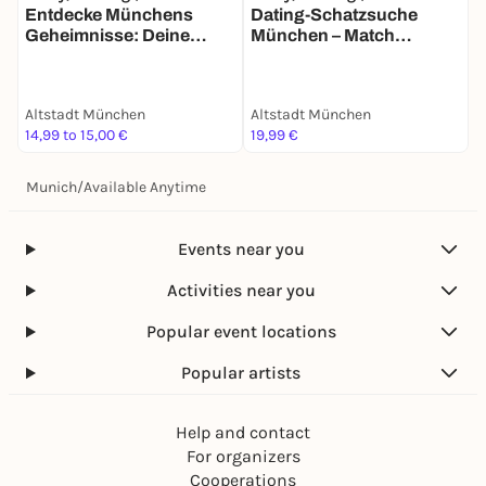
Entdecke Münchens
Dating-Schatzsuche
J
Geheimnisse: Deine
München – Match
Schatzsuche
Mission für 2
Altstadt München
Altstadt München
A
14,99 to 15,00 €
19,99 €
3
Munich
/
Available Anytime
Events near you
Activities near you
Popular event locations
Popular artists
Help and contact
For organizers
Cooperations