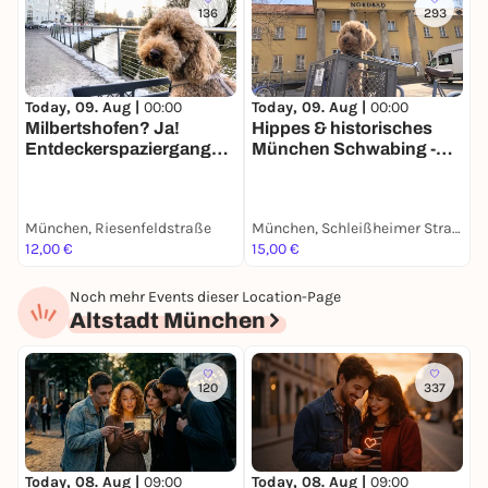
136
293
Today, 09. Aug |
00:00
Today, 09. Aug |
00:00
T
Milbertshofen? Ja!
Hippes & historisches

Entdeckerspaziergang
München Schwabing -
a
mit deinem Smartphone
Stadtführung mit deinem
m
Smartphone
München, Riesenfeldstraße
München, Schleißheimer Straße
M
12,00 €
15,00 €
1
Noch mehr Events dieser Location-Page
Altstadt München
120
337
Today, 08. Aug |
09:00
Today, 08. Aug |
09:00
T