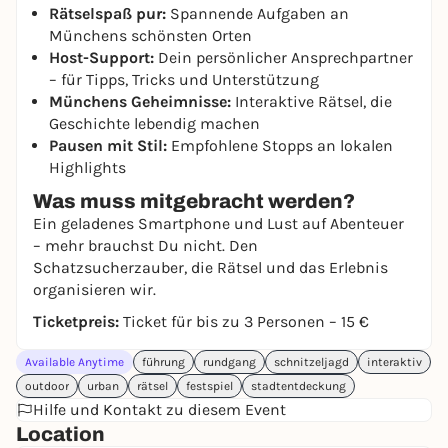
Rätselspaß pur:
Spannende Aufgaben an
Münchens schönsten Orten
Host-Support:
Dein persönlicher Ansprechpartner
– für Tipps, Tricks und Unterstützung
Münchens Geheimnisse:
Interaktive Rätsel, die
Geschichte lebendig machen
Pausen mit Stil:
Empfohlene Stopps an lokalen
Highlights
Was muss mitgebracht werden?
Ein geladenes Smartphone und Lust auf Abenteuer
– mehr brauchst Du nicht. Den
Schatzsucherzauber, die Rätsel und das Erlebnis
organisieren wir.
Ticketpreis:
Ticket für bis zu 3 Personen – 15 €
Available Anytime
führung
rundgang
schnitzeljagd
interaktiv
outdoor
urban
rätsel
festspiel
stadtentdeckung
Hilfe und Kontakt zu diesem Event
Location