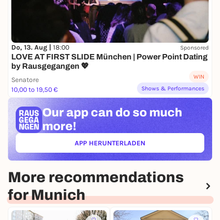
Do, 13. Aug |
18:00
Sponsored
LOVE AT FIRST SLIDE München | Power Point Dating
by Rausgegangen 💖
WIN
Senatore
Shows & Performances
10,00 to 19,50 €
Our app can
do so much
more!
APP HERUNTERLADEN
(ÖFFNET IN NEUEM TAB)
More recommendations
for Munich