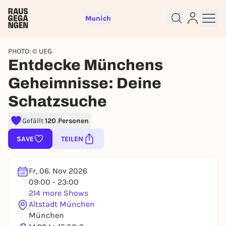
Munich
PHOTO: © UEG
Entdecke Münchens
Geheimnisse: Deine
Schatzsuche
Gefällt
120 Personen
Sign up for free and get started
SAVE
TEILEN
right away
To like events, follow pages, or participate in
lotteries, you need a free Rausgegangen account.
Fr, 06. Nov 2026
09:00 - 23:00
REGISTER FOR FREE NOW
214 more Shows
You already have an account?
Log in now
Altstadt München
München