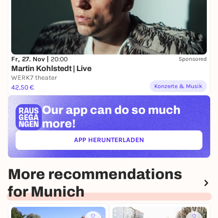
Fr, 27. Nov |
20:00
Sponsored
Martin Kohlstedt | Live
WERK7 theater
Konzerte & Musik
42,50 €
Our app can
do so much
more!
APP HERUNTERLADEN
(ÖFFNET IN NEUEM TAB)
More recommendations
for Munich