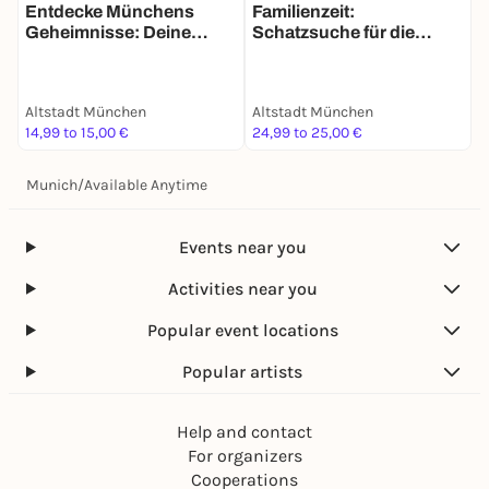
Entdecke Münchens
Familienzeit:
J
Geheimnisse: Deine
Schatzsuche für die
Schatzsuche
ganze Familie in München
Altstadt München
Altstadt München
A
14,99 to 15,00 €
24,99 to 25,00 €
3
Munich
/
Available Anytime
Events near you
Activities near you
Popular event locations
Popular artists
Help and contact
For organizers
Cooperations