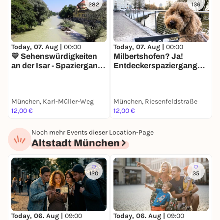
282
136
Today, 07. Aug |
00:00
Today, 07. Aug |
00:00
T
💛 Sehenswürdigkeiten
Milbertshofen? Ja!
S
an der Isar - Spaziergang
Entdeckerspaziergang
I
mit deinem Smartphone
mit deinem Smartphone
München, Karl-Müller-Weg
München, Riesenfeldstraße
M
12,00 €
12,00 €
1
Noch mehr Events dieser Location-Page
Altstadt München
120
35
Today, 06. Aug |
09:00
Today, 06. Aug |
09:00
T