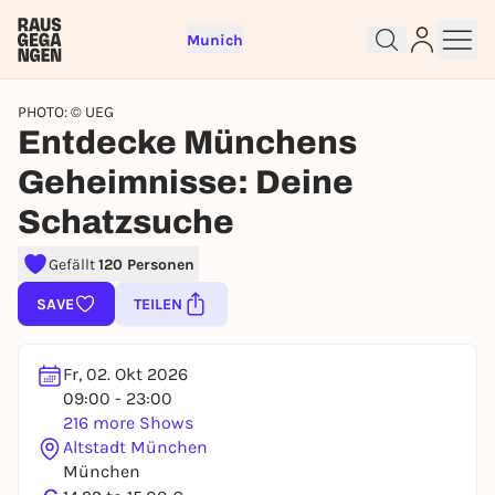
Munich
PHOTO: © UEG
Entdecke Münchens
Geheimnisse: Deine
Schatzsuche
Gefällt
120 Personen
Sign up for free and get started
SAVE
TEILEN
right away
To like events, follow pages, or participate in
lotteries, you need a free Rausgegangen account.
Fr, 02. Okt 2026
09:00 - 23:00
REGISTER FOR FREE NOW
216 more Shows
You already have an account?
Log in now
Altstadt München
München