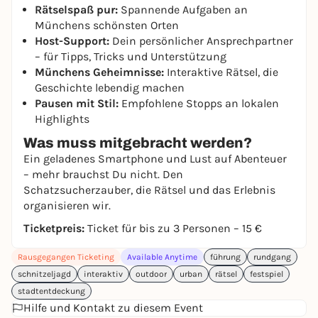
Rätselspaß pur:
Spannende Aufgaben an
Münchens schönsten Orten
Host-Support:
Dein persönlicher Ansprechpartner
– für Tipps, Tricks und Unterstützung
Münchens Geheimnisse:
Interaktive Rätsel, die
Geschichte lebendig machen
Pausen mit Stil:
Empfohlene Stopps an lokalen
Highlights
Was muss mitgebracht werden?
Ein geladenes Smartphone und Lust auf Abenteuer
– mehr brauchst Du nicht. Den
Schatzsucherzauber, die Rätsel und das Erlebnis
organisieren wir.
Ticketpreis:
Ticket für bis zu 3 Personen – 15 €
Rausgegangen Ticketing
Available Anytime
führung
rundgang
schnitzeljagd
interaktiv
outdoor
urban
rätsel
festspiel
stadtentdeckung
Hilfe und Kontakt zu diesem Event