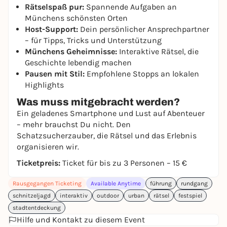
Rätselspaß pur:
Spannende Aufgaben an
Münchens schönsten Orten
Host-Support:
Dein persönlicher Ansprechpartner
– für Tipps, Tricks und Unterstützung
Münchens Geheimnisse:
Interaktive Rätsel, die
Geschichte lebendig machen
Pausen mit Stil:
Empfohlene Stopps an lokalen
Highlights
Was muss mitgebracht werden?
Ein geladenes Smartphone und Lust auf Abenteuer
– mehr brauchst Du nicht. Den
Schatzsucherzauber, die Rätsel und das Erlebnis
organisieren wir.
Ticketpreis:
Ticket für bis zu 3 Personen – 15 €
Rausgegangen Ticketing
Available Anytime
führung
rundgang
schnitzeljagd
interaktiv
outdoor
urban
rätsel
festspiel
stadtentdeckung
Hilfe und Kontakt zu diesem Event