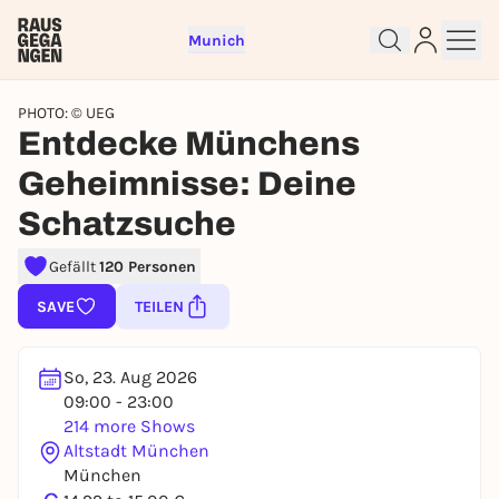
Munich
PHOTO: © UEG
Entdecke Münchens
Geheimnisse: Deine
Schatzsuche
Gefällt
120 Personen
Sign up for free and get started
SAVE
TEILEN
right away
To like events, follow pages, or participate in
lotteries, you need a free Rausgegangen account.
So, 23. Aug 2026
09:00 - 23:00
REGISTER FOR FREE NOW
214 more Shows
You already have an account?
Log in now
Altstadt München
München