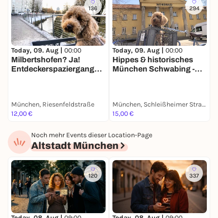
136
294
Today, 09. Aug |
00:00
Today, 09. Aug |
00:00
T
Milbertshofen? Ja!
Hippes & historisches

Entdeckerspaziergang
München Schwabing -
a
mit deinem Smartphone
Stadtführung mit deinem
m
Smartphone
München, Riesenfeldstraße
München, Schleißheimer Straße
M
12,00 €
15,00 €
1
Noch mehr Events dieser Location-Page
Altstadt München
120
337
Today, 08. Aug |
09:00
Today, 08. Aug |
09:00
T