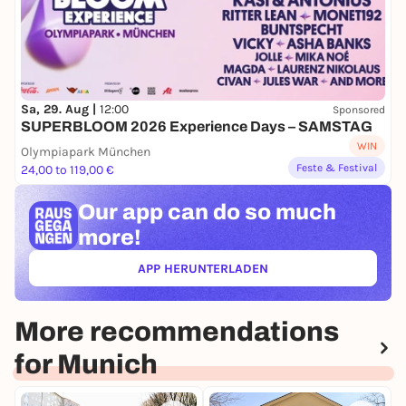
Sa, 29. Aug |
12:00
Sponsored
SUPERBLOOM 2026 Experience Days – SAMSTAG
WIN
Olympiapark München
Feste & Festival
24,00 to 119,00 €
Our app can
do so much
more!
APP HERUNTERLADEN
(ÖFFNET IN NEUEM TAB)
More recommendations
for Munich