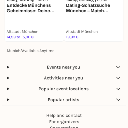
Entdecke Münchens
Dating-Schatzsuche
J
Geheimnisse: Deine
München – Match
Schatzsuche
Mission für 2
Altstadt München
Altstadt München
A
14,99 to 15,00 €
19,99 €
3
Munich
/
Available Anytime
Events near you
Activities near you
Popular event locations
Popular artists
Help and contact
For organizers
Cooperations