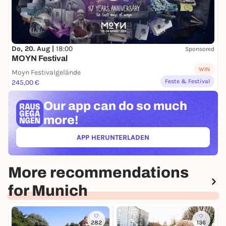
Do, 20. Aug |
18:00
Sponsored
MOYN Festival
WIN
Moyn Festivalgelände
Feste & Festival
245,00 €
Our app can
do so much
more!
APP HERUNTERLADEN
(ÖFFNET IN NEUEM TAB)
More recommendations
for Munich
282
136