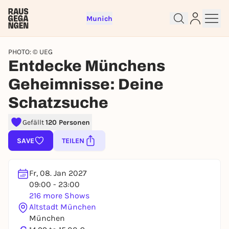
Munich
PHOTO: © UEG
Entdecke Münchens
Geheimnisse: Deine
Schatzsuche
Gefällt
120 Personen
Sign up for free and get started
SAVE
TEILEN
right away
To like events, follow pages, or participate in
lotteries, you need a free Rausgegangen account.
Fr, 08. Jan 2027
09:00 - 23:00
REGISTER FOR FREE NOW
216 more Shows
You already have an account?
Log in now
Altstadt München
München