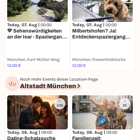
Today, 07. Aug |
00:00
Today, 07. Aug |
00:00
T
💛 Sehenswürdigkeiten
Milbertshofen? Ja!
S
an der Isar - Spaziergang
Entdeckerspaziergang
I
mit deinem Smartphone
mit deinem Smartphone
München, Karl-Müller-Weg
München, Riesenfeldstraße
M
12,00 €
12,00 €
1
Noch mehr Events dieser Location-Page
Altstadt München
336
35
Today, 06. Aug |
09:00
Today, 06. Aug |
09:00
T
Dating-Schatzsuche
Familienzeit:
J