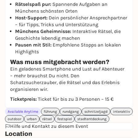
Rätselspaß pur:
Spannende Aufgaben an
Münchens schönsten Orten
Host-Support:
Dein persönlicher Ansprechpartner
– für Tipps, Tricks und Unterstützung
Münchens Geheimnisse:
Interaktive Rätsel, die
Geschichte lebendig machen
Pausen mit Stil:
Empfohlene Stopps an lokalen
Highlights
Was muss mitgebracht werden?
Ein geladenes Smartphone und Lust auf Abenteuer
– mehr brauchst Du nicht. Den
Schatzsucherzauber, die Rätsel und das Erlebnis
organisieren wir.
Ticketpreis:
Ticket für bis zu 3 Personen – 15 €
Available Anytime
führung
rundgang
schnitzeljagd
interaktiv
outdoor
urban
rätsel
festspiel
stadtentdeckung
Hilfe und Kontakt zu diesem Event
Location