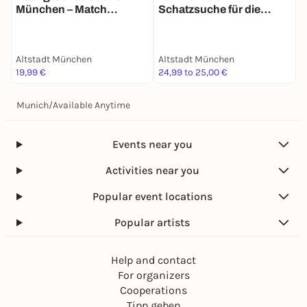
München – Match
Schatzsuche für die
Mission für 2
ganze Familie in München
Altstadt München
Altstadt München
A
19,99 €
24,99 to 25,00 €
3
Munich
/
Available Anytime
Events near you
Activities near you
Popular event locations
Popular artists
Help and contact
For organizers
Cooperations
Tipp geben