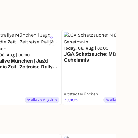
12
7
Today, 06. Aug |
09:00
JGA Schatzsuche: Münchens
06. Aug |
08:00
Geheimnis
allye München | Jagd
| Zeitreise-Rallye
hen
s
Altstadt München
Available Anytime
39,99 €
Available Anytime