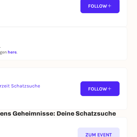
FOLLOW
.
ngen
here
.
zeit Schatzsuche
FOLLOW
hens Geheimnisse: Deine Schatzsuche
ZUM EVENT