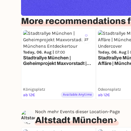
More recommendations f
27
Today, 06. Aug |
07:00
Today, 06. Aug |
Stadtrallye München |
Stadtrallye Mün
Geheimprojekt Maxvorstadt |
Affäre | Münc
Münchens Entdeckertour
Undercover
Königsplatz
Odeonsplatz
ab 12€
Available Anytime
ab 12€
Noch mehr Events dieser Location-Page
Altstadt München