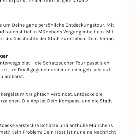
n Startpunkt finden und los geht's. Ganz
es um Deine ganz persönliche Entdeckungstour. Mit
tauchst tief in Münchens Vergangenheit ein. Mit
ht die Geschichte der Stadt zum Leben. Dein Tempo,
ker
unterwegs bist – die Schatzsucher-Tour passt sich
tritt im Duell gegeneinander an oder geh solo auf
u eroberst.
kergeist mit Hightech verbindet. Entdecke die
eichen. Die App ist Dein Kompass, und die Stadt
 entdecke versteckte Schätze und enthülle Münchens
st? Kein Problem! Dein Host ist nur eine Nachricht