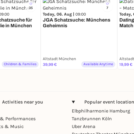
35
7
09:00
Today, 06. Aug |
09:00
Today, 
Schatzsuche für
JGA Schatzsuche: Münchens
Datin
lie in München
Geheimnis
Match 
Altstadt München
Altstad
Children & Families
39,99 €
Available Anytime
19,99 €
Activities near you
Popular event locatio
Elbphilharmonie Hamburg
& Performances
Tanzbrunnen Köln
ts & Music
Uber Arena