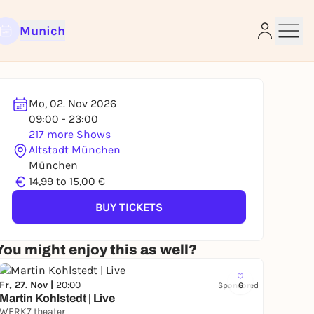
Munich
Mo, 02. Nov 2026
09:00 - 23:00
217 more Shows
Altstadt München
München
e
€
14,99 to 15,00 €
BUY TICKETS
You might enjoy this as well?
Fr, 27. Nov |
20:00
Sponsored
6
Martin Kohlstedt | Live
WERK7 theater