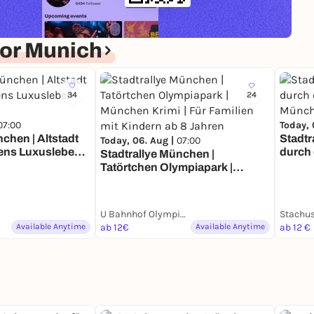
or Munich
34
24
07:00
Today, 
chen | Altstadt
Stadtr
Today, 06. Aug |
07:00
hens Luxusleben
durch die Zeit 
Stadtrallye München |
Münc
Tatörtchen Olympiapark |
München Krimi | Für Familien
mit Kindern ab 8 Jahren
U Bahnhof Olympiazentrum, München
Stachu
Available Anytime
ab 12€
Available Anytime
ab 12 €