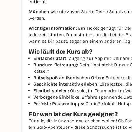
entfernt.
München wie nie zuvor.
Starte Deine Schatzsuch
werden.
Wichtige Information:
Ein Ticket genügt für De
jederzeit starten. Du bist nicht an die bei der
wann es Dir passt, sogar an einem anderen Tag!
Wie läuft der Kurs ab?
Einfacher Start:
Zugang zur App mit Deinem 
Rundum-Betreuung:
Dein Host steht Dir zur S
Rätseln
Rätselspaß an ikonischen Orten:
Entdecke die
Geschichte interaktiv erleben:
Löse Rätsel, d
Flexibel spielen:
Ob solo, im Team oder im We
Verborgene Einblicke:
Erfahre spannende Det
Perfekte Pausenstopps:
Genieße lokale Hotsp
Für wen ist der Kurs geeignet?
Für alle, die München neu erleben wollen! Ob F
ein Solo-Abenteuer – diese Schatzsuche ist so vi