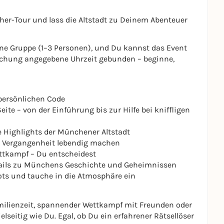
er-Tour und lass die Altstadt zu Deinem Abenteuer
ine Gruppe (1–3 Personen), und Du kannst das Event
 Buchung angegebene Uhrzeit gebunden – beginne,
persönlichen Code
eite – von der Einführung bis zur Hilfe bei kniffligen
 Highlights der Münchener Altstadt
ie Vergangenheit lebendig machen
ttkampf – Du entscheidest
ails zu Münchens Geschichte und Geheimnissen
ots und tauche in die Atmosphäre ein
amilienzeit, spannender Wettkampf mit Freunden oder
elseitig wie Du. Egal, ob Du ein erfahrener Rätsellöser