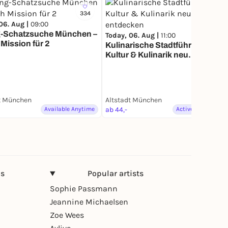
334
595
06. Aug |
09:00
g-Schatzsuche München –
Today, 06. Aug |
11:00
Mission für 2
Kulinarische Stadtführung -
Kultur & Kulinarik neu
entdecken
t München
Altstadt München
Available Anytime
ab 44,-
Active & Creative
ns
Popular artists
Sophie Passmann
Jeannine Michaelsen
Zoe Wees