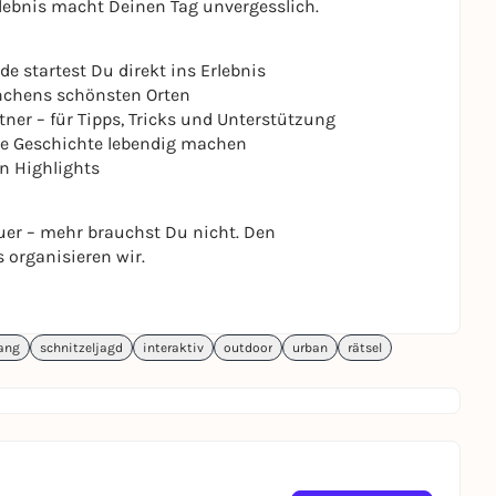
rlebnis macht Deinen Tag unvergesslich.
 startest Du direkt ins Erlebnis
chens schönsten Orten
ner – für Tipps, Tricks und Unterstützung
die Geschichte lebendig machen
n Highlights
er – mehr brauchst Du nicht. Den
 organisieren wir.
ang
schnitzeljagd
interaktiv
outdoor
urban
rätsel