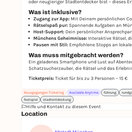
oder neugieriger Stadtentdecker bist – dieses E
Was ist inklusive?
Zugang zur App:
Mit Deinem persönlichen Code
Rätselspaß pur:
Spannende Aufgaben an Mün
Host-Support:
Dein persönlicher Ansprechpart
Münchens Geheimnisse:
Interaktive Rätsel, 
Pausen mit Stil:
Empfohlene Stopps an lokale
Was muss mitgebracht werden?
Ein geladenes Smartphone und Lust auf Abenteu
Schatzsucherzauber, die Rätsel und das Erlebnis
Ticketpreis:
Ticket für bis zu 3 Personen – 15 €
Rausgegangen Ticketing
Available Anytime
führung
rundg
festspiel
stadtentdeckung
Hilfe und Kontakt zu diesem Event
Location
Altstadt München