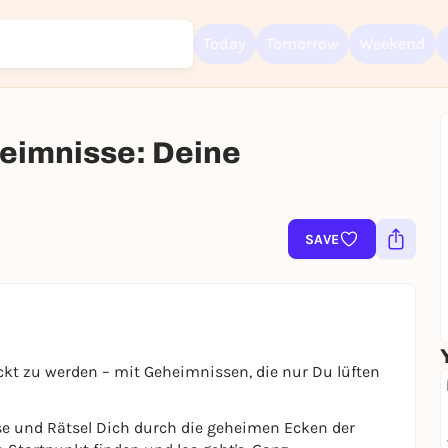
Today
Tomorrow
Weekend
eimnisse: Deine
Sign up for free and get started right away
SAVE
To like events, follow pages, or participate in lotteries, you need a fre
Rausgegangen account.
REGISTER FOR FREE NOW
You already have an account?
Log in now
ckt zu werden – mit Geheimnissen, die nur Du lüften
se und Rätsel Dich durch die geheimen Ecken der