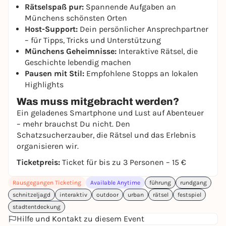
Rätselspaß pur:
Spannende Aufgaben an
Münchens schönsten Orten
Host-Support:
Dein persönlicher Ansprechpartner
– für Tipps, Tricks und Unterstützung
Münchens Geheimnisse:
Interaktive Rätsel, die
Geschichte lebendig machen
Pausen mit Stil:
Empfohlene Stopps an lokalen
Highlights
Was muss mitgebracht werden?
Ein geladenes Smartphone und Lust auf Abenteuer
– mehr brauchst Du nicht. Den
Schatzsucherzauber, die Rätsel und das Erlebnis
organisieren wir.
Ticketpreis:
Ticket für bis zu 3 Personen – 15 €
Rausgegangen Ticketing
Available Anytime
führung
rundgang
schnitzeljagd
interaktiv
outdoor
urban
rätsel
festspiel
stadtentdeckung
Hilfe und Kontakt zu diesem Event