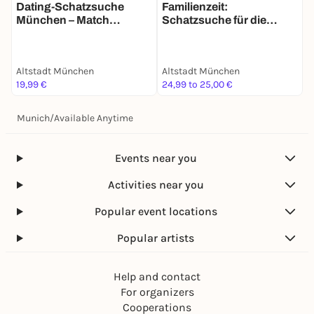
Dating-Schatzsuche
Familienzeit:
J
München – Match
Schatzsuche für die
Mission für 2
ganze Familie in München
Altstadt München
Altstadt München
A
19,99 €
24,99 to 25,00 €
3
Munich
/
Available Anytime
Events near you
Activities near you
Popular event locations
Popular artists
Help and contact
For organizers
Cooperations