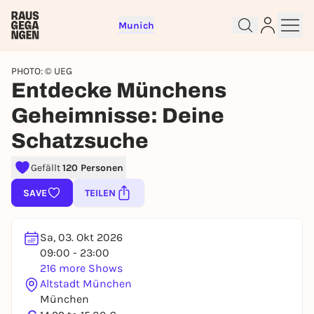
Munich
PHOTO: © UEG
Entdecke Münchens
Geheimnisse: Deine
Schatzsuche
Gefällt
120 Personen
Sign up for free and get started
SAVE
TEILEN
right away
To like events, follow pages, or participate in
lotteries, you need a free Rausgegangen account.
Sa, 03. Okt 2026
09:00 - 23:00
REGISTER FOR FREE NOW
216 more Shows
You already have an account?
Log in now
Altstadt München
München