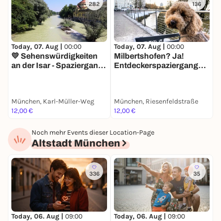
282
136
Today, 07. Aug |
00:00
Today, 07. Aug |
00:00
T
💛 Sehenswürdigkeiten
Milbertshofen? Ja!
S
an der Isar - Spaziergang
Entdeckerspaziergang
I
mit deinem Smartphone
mit deinem Smartphone
München, Karl-Müller-Weg
München, Riesenfeldstraße
M
12,00 €
12,00 €
1
Noch mehr Events dieser Location-Page
Altstadt München
336
35
Today, 06. Aug |
09:00
Today, 06. Aug |
09:00
T