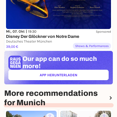
Mi, 07. Okt |
19:30
Sponsored
Disney Der Glöckner von Notre Dame
Deutsches Theater München
Shows & Performances
39,00 €
Our app can
do so much
more!
APP HERUNTERLADEN
(ÖFFNET IN NEUEM TAB)
More recommendations
for Munich