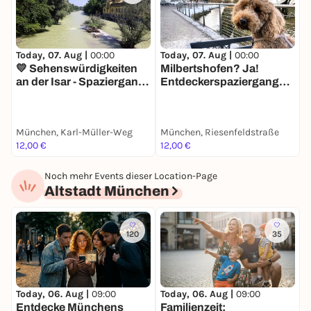
Today, 07. Aug |
00:00
Today, 07. Aug |
00:00
T
💛 Sehenswürdigkeiten
Milbertshofen? Ja!
S
an der Isar - Spaziergang
Entdeckerspaziergang
I
mit deinem Smartphone
mit deinem Smartphone
München, Karl-Müller-Weg
München, Riesenfeldstraße
M
12,00 €
12,00 €
1
Noch mehr Events dieser Location-Page
Altstadt München
120
35
Today, 06. Aug |
09:00
Today, 06. Aug |
09:00
T
Entdecke Münchens
Familienzeit:
J