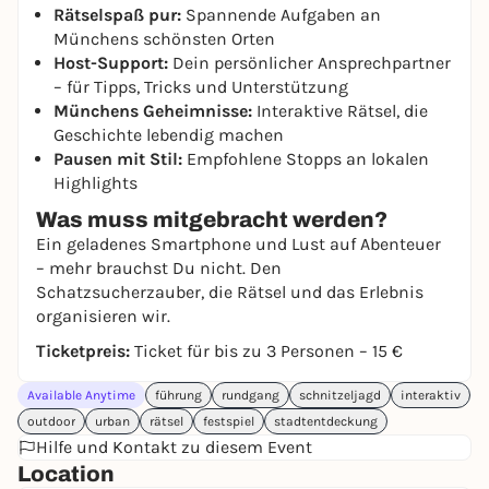
Rätselspaß pur:
Spannende Aufgaben an
Münchens schönsten Orten
Host-Support:
Dein persönlicher Ansprechpartner
– für Tipps, Tricks und Unterstützung
Münchens Geheimnisse:
Interaktive Rätsel, die
Geschichte lebendig machen
Pausen mit Stil:
Empfohlene Stopps an lokalen
Highlights
Was muss mitgebracht werden?
Ein geladenes Smartphone und Lust auf Abenteuer
– mehr brauchst Du nicht. Den
Schatzsucherzauber, die Rätsel und das Erlebnis
organisieren wir.
Ticketpreis:
Ticket für bis zu 3 Personen – 15 €
Available Anytime
führung
rundgang
schnitzeljagd
interaktiv
outdoor
urban
rätsel
festspiel
stadtentdeckung
Hilfe und Kontakt zu diesem Event
Location