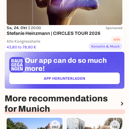
Sa, 24. Okt |
20:00
Sponsored
Stefanie Heinzmann | CIRCLES TOUR 2026
WIN
Alte Kongresshalle
Konzerte & Musik
43,80 to 78,80 €
Our app can
do so much
more!
APP HERUNTERLADEN
(ÖFFNET IN NEUEM TAB)
More recommendations
for Munich
282
136