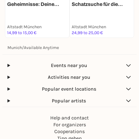
Geheimnisse: Deine
Schatzsuche für die
Schatzsuche
ganze Familie in München
Altstadt München
Altstadt München
A
14,99 to 15,00 €
24,99 to 25,00 €
3
Munich
/
Available Anytime
Events near you
Activities near you
Popular event locations
Popular artists
Help and contact
For organizers
Cooperations
Tipp geben