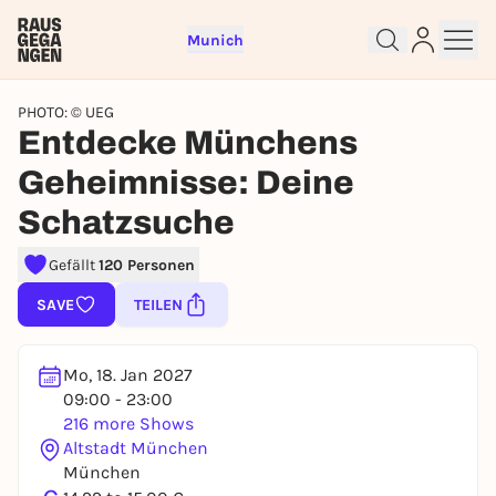
Munich
PHOTO: © UEG
Entdecke Münchens
Geheimnisse: Deine
Schatzsuche
Gefällt
120 Personen
Sign up for free and get started
SAVE
TEILEN
right away
To like events, follow pages, or participate in
lotteries, you need a free Rausgegangen account.
Mo, 18. Jan 2027
09:00 - 23:00
REGISTER FOR FREE NOW
216 more Shows
You already have an account?
Log in now
Altstadt München
München