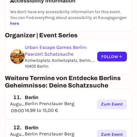
Accessibility information
Für Abenteurer, Teams und Entdecker
We don't have any accessibility information for this event.
Egal, ob Du zu zweit, im Team oder ganz allein
You can find everything about accessibility at Rausgegangen
unterwegs bist – die Schatzsucher-Tour passt sich
here
.
Deinem Style an. Erlebe das Abenteuer im Team, tritt
im Duell gegeneinander an oder geh solo auf
Organizer | Event Series
Entdeckung. Berlin wird zum Spielfeld, das Du
eroberst.
Urban Escape Games Berlin:
Paarzeit Schatzsuche
FOLLOW
Technologie trifft Abenteuerlust
Kollwitzplatz, Kollwitzplatz, Berlin, Germany
Begib Dich auf eine spannende Reise, die
10405 Berlin
Entdeckergeist mit Hightech verbindet. Entdecke
Weitere Termine von Entdecke Berlins
die verborgenen Geschichten hinter Berlins
Wahrzeichen. Die App ist Dein Kompass, und die
Geheimnisse: Deine Schatzsuche
Stadt wird zum Abenteuer.
11.
Berlin
Rätseln, entdecken, eintauchen
Berlin Prenzlauer Berg
August
Zum Event
Zeig, was Du drauf hast: Löse knifflige Rätsel,
14,99 to 15,00 €
09:00
entdecke versteckte Schätze und enthülle Berlins
Geheimnisse. Und falls Du mal nicht
12.
Berlin
weiterkommst? Kein Problem! Dein Host ist nur
Berlin Prenzlauer Berg
August
Zum Event
eine Nachricht entfernt.