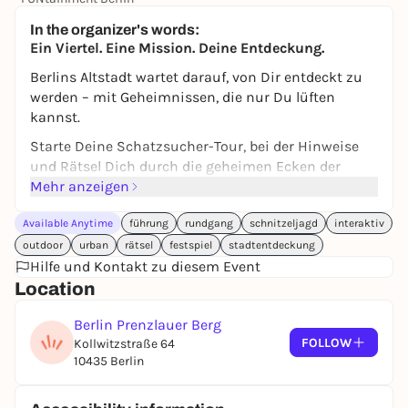
Free admission
In the organizer's words:
Ein Viertel. Eine Mission. Deine Entdeckung.
Berlins Altstadt wartet darauf, von Dir entdeckt zu
werden – mit Geheimnissen, die nur Du lüften
kannst.
Starte Deine Schatzsucher-Tour, bei der Hinweise
und Rätsel Dich durch die geheimen Ecken der
Stadt führen. Einfach die App herunterladen, den
Mehr anzeigen
Startpunkt finden und los geht's. Ganz
Available Anytime
führung
rundgang
schnitzeljagd
interaktiv
unkompliziert, ganz anders.
outdoor
urban
rätsel
festspiel
stadtentdeckung
Geschichte neu erleben
Hilfe und Kontakt zu diesem Event
Vergiss klassische Stadtführungen – hier geht es
Location
um Deine ganz persönliche Entdeckungstour. Mit
einem Code bekommst Du Zugang zum Spiel und
Berlin Prenzlauer Berg
tauchst tief in Berlins Vergangenheit ein. Mit jeder
FOLLOW
Kollwitzstraße 64
gelösten Aufgabe und jedem Schritt erwacht die
10435 Berlin
Geschichte der Stadt zum Leben. Dein Tempo, Dein
Weg, Deine Entdeckungen.