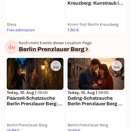
Kreuzberg: Kunstraub im
D
Berlins Geheimnisse:
Interaktive Rätsel, die
Gleisdreieck
Geschichte lebendig machen
Pausen mit Stil:
Empfohlene Stopps an lokalen
Highlights
Sfera
Krimi-Trail Berlin Kreuzberg
K
Free admission
7,80 €
7
Was muss mitgebracht werden?
Ein geladenes Smartphone und Lust auf Abenteuer
Noch mehr Events dieser Location-Page
– mehr brauchst Du nicht. Den
Berlin Prenzlauer Berg
Schatzsucherzauber, die Rätsel und das Erlebnis
organisieren wir.
Ticketpreis:
Ticket für bis zu 3 Personen – 15 €
242
345
Today, 10. Aug |
09:00
Today, 10. Aug |
09:00
T
Paarzeit-Schatzsuche
Dating-Schatzsuche
J
Berlin Prenzlauer Berg:
Berlin Prenzlauer Berg –
B
Ihr zwei. Eine Stadt. Eine
Match Mission für 2
Mission.
Berlin Prenzlauer Berg
Berlin Prenzlauer Berg
B
19,99 €
19,99 €
3