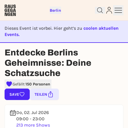
Berlin
Dieses Event ist vorbei. Hier geht’s zu
coolen aktuellen
Events.
EVENT IST BEENDET
Entdecke Berlins
Sign up for free and get started
Geheimnisse: Deine
right away
Schatzsuche
To like events, follow pages, or participate in
lotteries, you need a free Rausgegangen account.
Gefällt
150 Personen
REGISTER FOR FREE NOW
SAVE
TEILEN
You already have an account?
Log in now
Do, 02. Jul 2026
09:00 - 23:00
213 more Shows