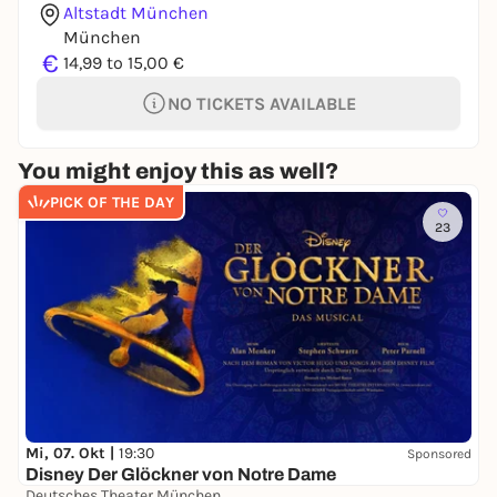
Altstadt München
München
€
14,99 to 15,00 €
NO TICKETS AVAILABLE
You might enjoy this as well?
PICK OF THE DAY
23
Mi, 07. Okt |
19:30
Sponsored
Disney Der Glöckner von Notre Dame
Deutsches Theater München