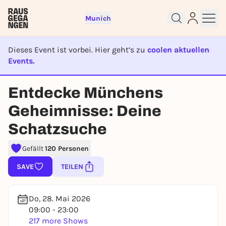
Munich
Dieses Event ist vorbei. Hier geht’s zu
coolen aktuellen
Events.
EVENT IST BEENDET
Entdecke Münchens
Sign up for free and get started
Geheimnisse: Deine
right away
Schatzsuche
To like events, follow pages, or participate in
lotteries, you need a free Rausgegangen account.
Gefällt
120 Personen
REGISTER FOR FREE NOW
SAVE
TEILEN
You already have an account?
Log in now
Do, 28. Mai 2026
09:00 - 23:00
217 more Shows