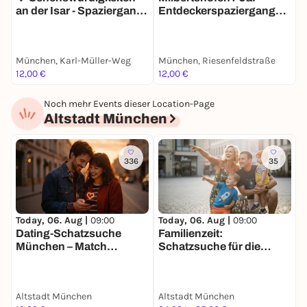
Münchens Geheimnisse:
Interaktive Rätsel, die
an der Isar - Spaziergang
Entdeckerspaziergang
I
Geschichte lebendig machen
mit deinem Smartphone
mit deinem Smartphone
Pausen mit Stil:
Empfohlene Stopps an lokalen
Highlights
München, Karl-Müller-Weg
München, Riesenfeldstraße
M
12,00 €
12,00 €
1
Was muss mitgebracht werden?
Ein geladenes Smartphone und Lust auf Abenteuer
Noch mehr Events dieser Location-Page
– mehr brauchst Du nicht. Den
Altstadt München
Schatzsucherzauber, die Rätsel und das Erlebnis
organisieren wir.
Ticketpreis:
Ticket für bis zu 3 Personen – 15 €
336
35
Today, 06. Aug |
09:00
Today, 06. Aug |
09:00
T
Dating-Schatzsuche
Familienzeit:
J
München – Match
Schatzsuche für die
Mission für 2
ganze Familie in München
Altstadt München
Altstadt München
A