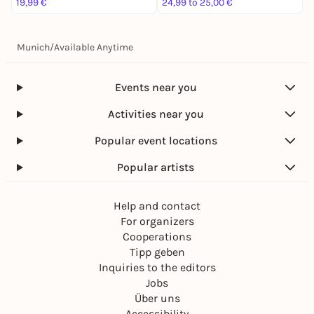
19,99 €
24,99 to 25,00 €
3
Munich
/
Available Anytime
Events near you
Activities near you
Popular event locations
Popular artists
Help and contact
For organizers
Cooperations
Tipp geben
Inquiries to the editors
Jobs
Über uns
Accessibility