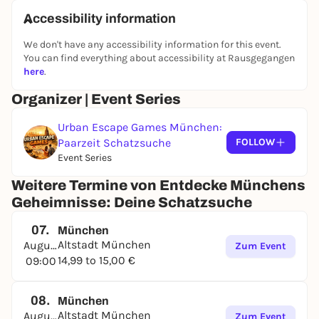
Für Abenteurer, Teams und Entdecker
Accessibility information
Egal, ob Du zu zweit, im Team oder ganz allein
We don't have any accessibility information for this event.
unterwegs bist – die Schatzsucher-Tour passt sich
You can find everything about accessibility at Rausgegangen
Deinem Style an. Erlebe das Abenteuer im Team, tritt
here
.
im Duell gegeneinander an oder geh solo auf
Entdeckung. München wird zum Spielfeld, das Du
Organizer | Event Series
eroberst.
Urban Escape Games München:
Technologie trifft Abenteuerlust
Paarzeit Schatzsuche
FOLLOW
Begib Dich auf eine spannende Reise, die
Event Series
Entdeckergeist mit Hightech verbindet. Entdecke
die verborgenen Geschichten hinter Münchens
Weitere Termine von Entdecke Münchens
Wahrzeichen. Die App ist Dein Kompass, und die
Geheimnisse: Deine Schatzsuche
Stadt wird zum Abenteuer.
07.
München
Rätseln, entdecken, eintauchen
Altstadt München
August
Zum Event
Zeig, was Du drauf hast: Löse knifflige Rätsel,
14,99 to 15,00 €
09:00
entdecke versteckte Schätze und enthülle
Münchens Geheimnisse. Und falls Du mal nicht
weiterkommst? Kein Problem! Dein Host ist nur
08.
München
eine Nachricht entfernt.
Altstadt München
August
Zum Event