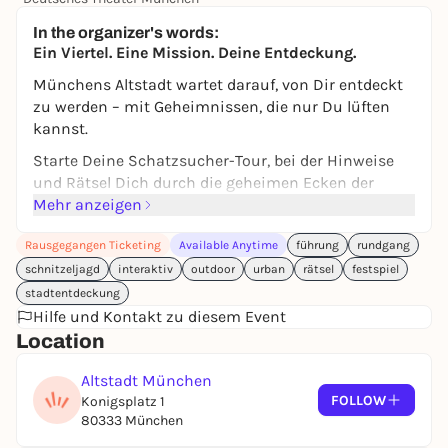
39,00 €
In the organizer's words:
Ein Viertel. Eine Mission. Deine Entdeckung.
Münchens Altstadt wartet darauf, von Dir entdeckt
zu werden – mit Geheimnissen, die nur Du lüften
kannst.
Starte Deine Schatzsucher-Tour, bei der Hinweise
und Rätsel Dich durch die geheimen Ecken der
Stadt führen. Einfach die App herunterladen, den
Mehr anzeigen
Startpunkt finden und los geht's. Ganz
Rausgegangen Ticketing
Available Anytime
führung
rundgang
unkompliziert, ganz anders.
schnitzeljagd
interaktiv
outdoor
urban
rätsel
festspiel
Geschichte neu erleben
stadtentdeckung
Vergiss klassische Stadtführungen – hier geht es
Hilfe und Kontakt zu diesem Event
um Deine ganz persönliche Entdeckungstour. Mit
Location
einem Code bekommst Du Zugang zum Spiel und
tauchst tief in Münchens Vergangenheit ein. Mit
Altstadt München
jeder gelösten Aufgabe und jedem Schritt erwacht
FOLLOW
Konigsplatz 1
die Geschichte der Stadt zum Leben. Dein Tempo,
80333 München
Dein Weg, Deine Entdeckungen.